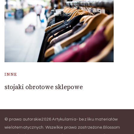
INNE
stojaki obrotowe sklepowe
© prawa autorskie2026
Artykularnia- bez liku materiałów
wielotematycznych
. Wszelkie prawa zastrzeżone.
Blossom