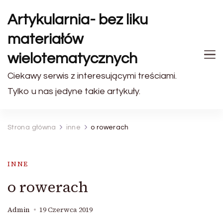
Artykularnia- bez liku
materiałów
wielotematycznych
Ciekawy serwis z interesującymi treściami.
Tylko u nas jedyne takie artykuły.
Strona główna
inne
o rowerach
INNE
o rowerach
Admin
19 Czerwca 2019